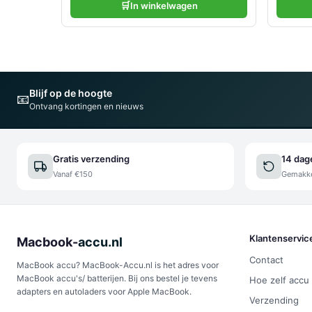
🛒
In winkelwagen
Blijf op de hoogte
📧
Ontvang kortingen en nieuws
Gratis verzending
14 dag
Vanaf €150
Gemakkel
Klantenservic
Macbook-
accu.nl
Contact
MacBook accu? MacBook-Accu.nl is het adres voor
MacBook accu's/ batterijen. Bij ons bestel je tevens
Hoe zelf accu
adapters en autoladers voor Apple MacBook.
Verzending