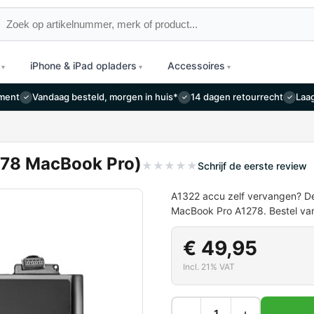
oeken
iPhone & iPad opladers
Accessoires
iment
Vandaag besteld, morgen in huis*
14 dagen retourrecht
Laag
✓
✓
✓
278 MacBook Pro)
★
★
★
★
★
Schrijf de eerste review
A1322 accu zelf vervangen? De
MacBook Pro A1278. Bestel van
€ 49,95
Incl. 21% VAT
−
+