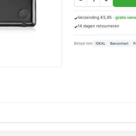
Verzending €5,95 ·
gratis van
✓
14 dagen retourneren
✓
Betaal met:
iDEAL
Bancontact
P