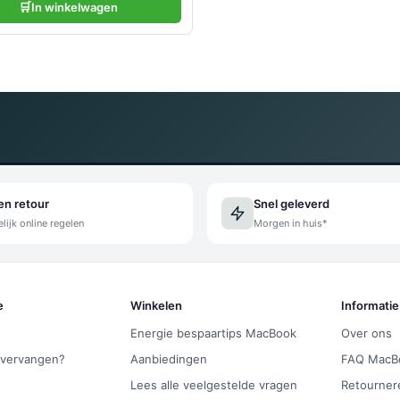
🛒
In winkelwagen
en retour
Snel geleverd
ijk online regelen
Morgen in huis*
e
Winkelen
Informatie
Energie bespaartips MacBook
Over ons
 vervangen?
Aanbiedingen
FAQ MacB
Lees alle veelgestelde vragen
Retourner