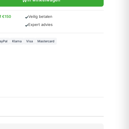
af €150
Veilig betalen
✓
Expert advies
✓
ayPal
Klarna
Visa
Mastercard