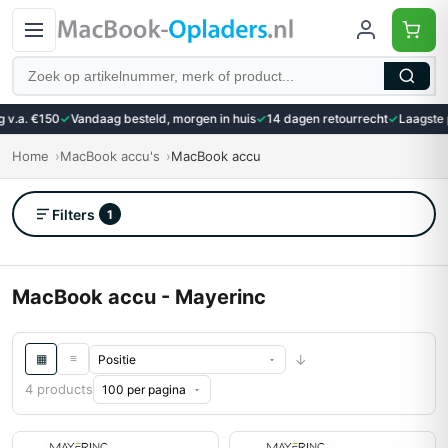
Zoeken
 v.a. €150
✓
Vandaag besteld, morgen in huis
✓
14 dagen retourrecht
✓
Laagste p
Home
MacBook accu's
MacBook accu
Filters
1
MacBook accu - Mayerinc
↓
≡
▦
4 products