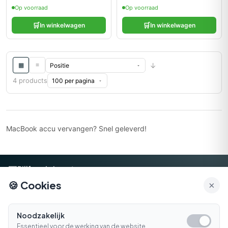
Op voorraad
Op voorraad
🛒
🛒
In winkelwagen
In winkelwagen
↓
≡
▦
4 products
MacBook accu vervangen? Snel geleverd!
📧
Blijf op de hoogte
🍪 Cookies
×
Aanmelden
Noodzakelijk
Gratis verzending
14 dagen retour
Essentieel voor de werking van de website