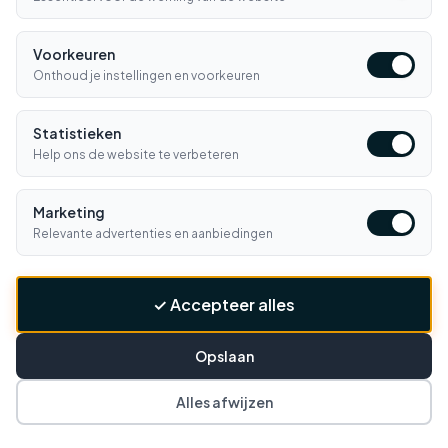
Vanaf €150
Gemakkelijk online regelen
Snel geleverd
Klantenservice
Voorkeuren
Morgen in huis*
Ma-Vr 09:00-16:30
Onthoud je instellingen en voorkeuren
Bellen
E-mail
Statistieken
Help ons de website te verbeteren
Klantenservice
▼
Marketing
Winkelen
▼
Relevante advertenties en aanbiedingen
Informatie
▼
✓ Accepteer alles
Contact
▼
BETAALMETHODES
Opslaan
iDEAL
PayPal
VISA
MC
Klarna
Banc.
Alles afwijzen
f
📷
▶